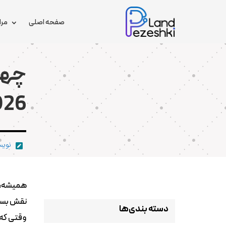
صفحه اصلی
مرا
چها
026
نویس

همیشه، ا
نقش بسزا
دسته بندی‌ها
وقتی که 