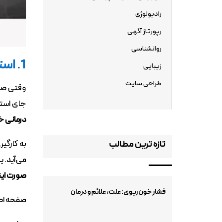
رادیولوژی
رپورتاژ آگهی
روانشناسی
1. استفاده از تصاویر واقعی و درج اطلاعات تماس –
زیبایی
طراحی سایت
وقتی صحب
جای استف
درمانی خ
به کارگی
تازه ترین مطالب
می‌آید. 
صورت این
فشار خون ریوی: علت، علائم و درمان
صفحه اصل