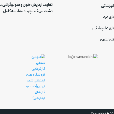
تفاوت آزمایش خون و سونوگرافی د
انپزشکی
تشخیص کبد چرب؛ مقایسه کامل
ای درد
ای دامپزشکی
ای لاغری