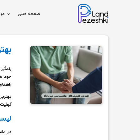
صفحه اصلی
مرا
بهتر
زندگی 
خود هس
راهکار
بهترین 
کیفیت ز
لیست
در ادام