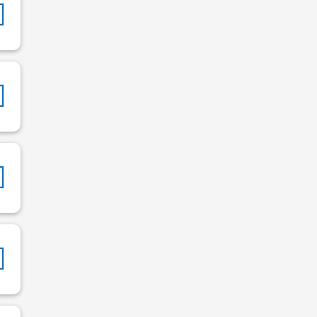



