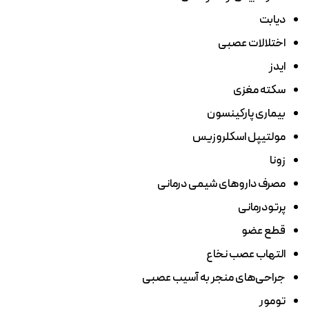
دیابت
اختلالات عصبی
ایدز
سکته مغزی
بیماری پارکینسون
مولتیپل اسکلروزیس
زونا
مصرف داروهای شیمی درمانی
پرتودرمانی
قطع عضو
التهاب عصب نخاع
جراحی‌های منجر به آسیب عصبی
تومور