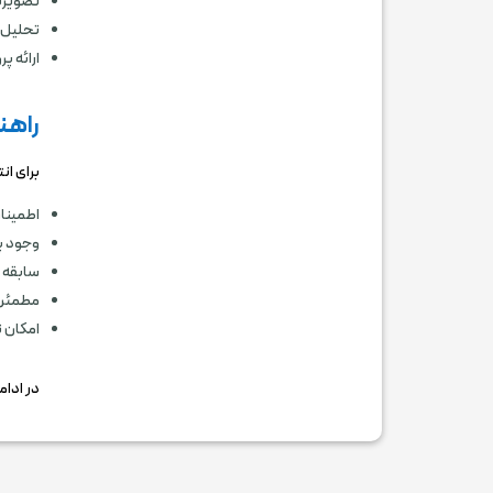
تصویربر
تحلیل 
ارائه پ
راهن
برای ان
اطمینان
وجود پ
سابقه م
مطمئن ش
امکان ن
در ادام